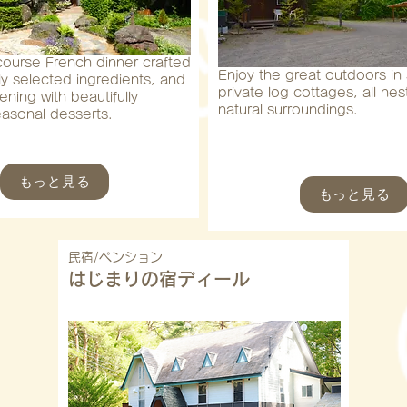
-course French dinner crafted
Enjoy the great outdoors in
ly selected ingredients, and
private log cottages, all nest
ening with beautifully
natural surroundings.
asonal desserts.
もっと見る
もっと見る
民宿/ペンション
はじまりの宿ディール