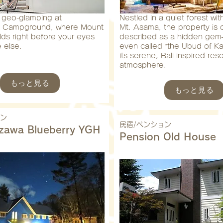
 geo-glamping at
Nestled in a quiet forest wit
 Campground, where Mount
Mt. Asama, the property is 
ds right before your eyes
described as a hidden ge
 else.
even called “the Ubud of Ka
its serene, Bali-inspired reso
atmosphere.
もっと見る
もっと見る
ョン
民宿/ペンション
izawa Blueberry YGH
Pension Old House