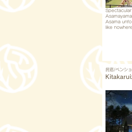
Spectacular
Asamayama
Asama unfol
like nowhere
民宿/ペンシ
Kitakaru