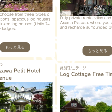
choose from three types of
Fully private rental villas a
ions: spacious log houses
Asama Plateau, where you c
 linked log houses (Units 7–
and recharge surrounded by
y lodges.
もっと見る
もっと見る
ョン
貸別荘/コテージ
zawa Petit Hotel
Log Cottage Free Ti
venue