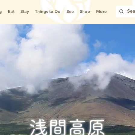
g
Eat
Stay
Things to Do
See
Shop
More
浅間高原