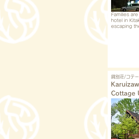
Families ar
hotel in Kit
escaping th
貸別荘/コテ
Karuizaw
Cottage 