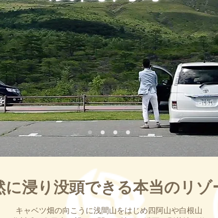
然に浸り没頭できる本当のリゾ
キャベツ畑の向こうに浅間山をはじめ四阿山や白根山