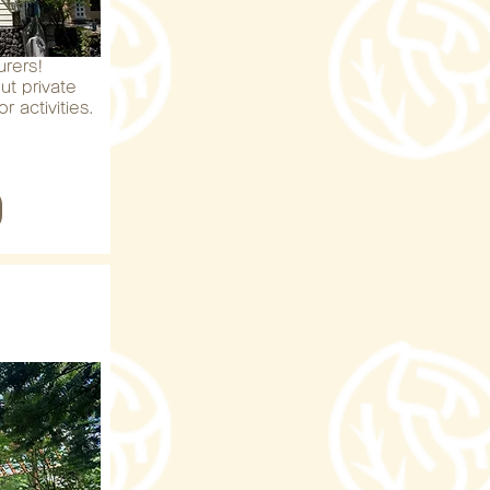
rers!
ut private
 activities.