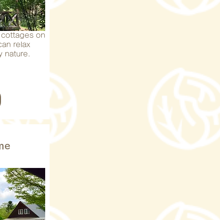
nd cottages on
an relax
 nature.
me