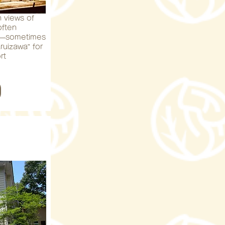
h views of
often
m—sometimes
ruizawa” for
rt