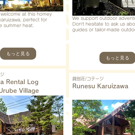
e welcome at this homey
We support outdoor adventu
akaruizawa, perfect for
Don’t hesitate to ask us abo
e summer heat.
guides or tailor-made outdoor
もっと見る
もっと見る
ージ
貸別荘/コテージ
a Rental Log
Runesu Karuizawa
Urube Village