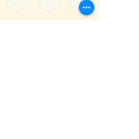
Tsumagoi Village Tourism
Association
710-136 Kanbara, Tsumagoi Village,
Agatsuma-gun, Gunma,
377-1524
Japan
Office hour: 8:30-17:00
Open all year round except on December
29 through January 3
+81 279-97-3721
info@tsumagoi-kankou.jp