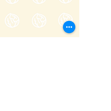
Tsumagoi Village Tourism
Association
710-136 Kanbara, Tsumagoi Village,
Agatsuma-gun, Gunma,
377-1524
Japan
Office hour: 8:30-17:00
Open all year round except on December
29 through January 3