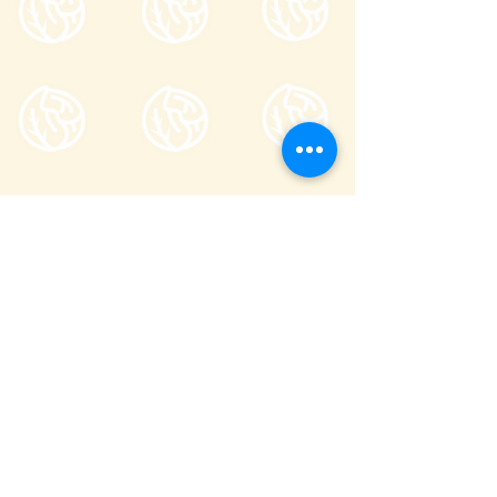
Tsumagoi Village Tourism
Association
710-136 Kanbara, Tsumagoi Village,
Agatsuma-gun, Gunma,
377-1524
Japan
Office hour: 8:30-17:00
Open all year round except on December
29 through January 3