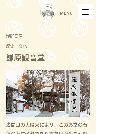
MENU
浅間高原
歴史・文化
鎌原観音堂
浅間山の大噴火により、このお堂の石
段の上に避難できた方だけが生き延び