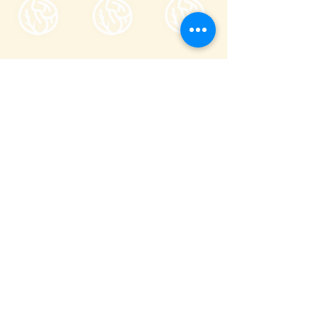
Tsumagoi Village Tourism
Association
710-136 Kanbara, Tsumagoi Village,
Agatsuma-gun, Gunma,
377-1524
Japan
Office hour: 8:30-17:00
Open all year round except on December
29 through January 3
+81 279-97-3721
info@tsumagoi-kankou.jp