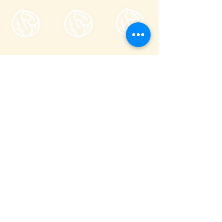
Tsumagoi Village Tourism
Association
710-136 Kanbara, Tsumagoi Village,
Agatsuma-gun, Gunma,
377-1524
Japan
Office hour: 8:30-17:00
Open all year round except on December
29 through January 3
+81 279-97-3721