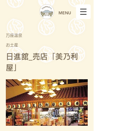
MENU
万座温泉
お土産
日進舘_売店「美乃利
屋」