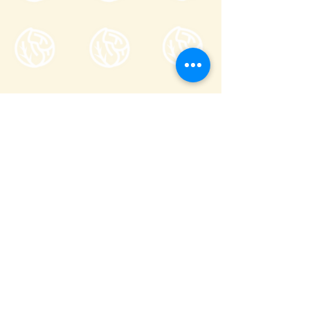
Tsumagoi Village Tourism
Association
710-136 Kanbara, Tsumagoi Village,
Agatsuma-gun, Gunma,
377-1524
Japan
Office hour: 8:30-17:00
Open all year round except on December
29 through January 3
+81 279-97-3721