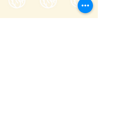
Tsumagoi Village Tourism
Association
710-136 Kanbara, Tsumagoi Village,
Agatsuma-gun, Gunma,
377-1524
Japan
Office hour: 8:30-17:00
Open all year round except on December
29 through January 3
+81 279-97-3721
info@tsumagoi-kankou.jp
© Tsumagoi Tourism Information Office.