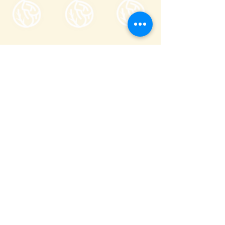
Tsumagoi Village Tourism
Association
710-136 Kanbara, Tsumagoi Village,
Agatsuma-gun, Gunma,
377-1524
Japan
Office hour: 8:30-17:00
Open all year round except on December
29 through January 3
+81 279-97-3721
info@tsumagoi-kankou.jp