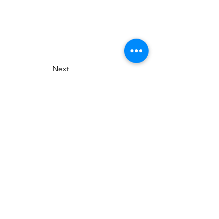
Next
Tsumagoi Village Tourism
Association
710-136 Kanbara, Tsumagoi Village,
Agatsuma-gun, Gunma,
377-1524
Japan
Office hour: 8:30-17:00
Open all year round except on December
29 through January 3
+81 279-97-3721