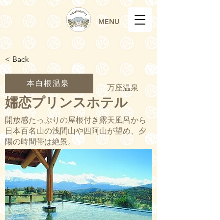
MENU
< Back
本白根温泉
万座温泉
嬬恋プリンスホテル
開放感たっぷりの屋根付き露天風呂から
日本百名山の浅間山や四阿山が望め、夕
陽の時間帯は絶景。