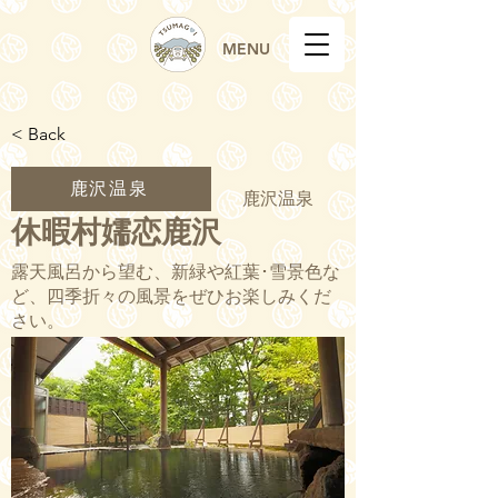
MENU
< Back
鹿沢温泉
鹿沢温泉
休暇村嬬恋鹿沢
露天風呂から望む、新緑や紅葉･雪景色な
ど、四季折々の風景をぜひお楽しみくだ
さい。