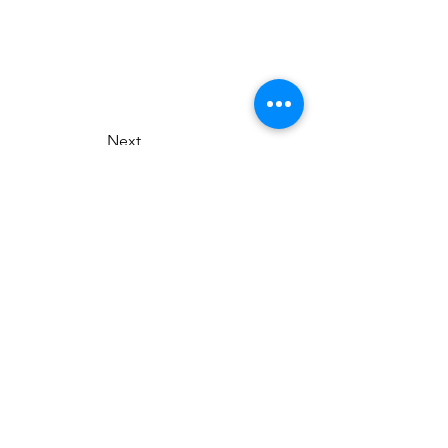
Next
Tsumagoi Village Tourism
Association
710-136 Kanbara, Tsumagoi Village,
Agatsuma-gun, Gunma,
377-1524
Japan
Office hour: 8:30-17:00
Open all year round except on December
29 through January 3
+81 279-97-3721