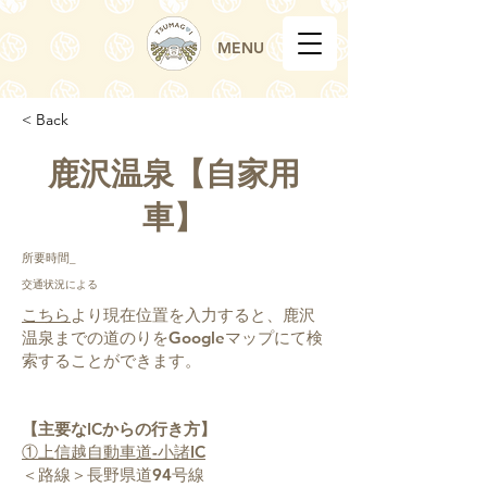
MENU
< Back
鹿沢温泉【自家用
車】
所要時間_
交通状況による
こちら
より現在位置を入力すると、鹿沢
温泉までの道のりをGoogleマップにて検
索することができます。
【主要なICからの行き方】
①上信越自動車道-小諸IC
＜路線＞長野県道94号線