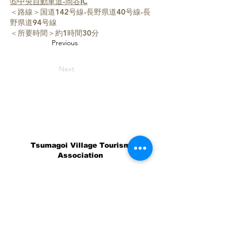
⑥中央自動車道-岡谷IC
＜路線＞国道142号線-長野県道40号線-長
野県道94号線
＜所要時間＞約1時間30分
Previous
Next
Tsumagoi Village Tourism
Association
710-136 Kanbara, Tsumagoi Village,
Agatsuma-gun, Gunma,
377-1524
Japan
Office hour: 8:30-17:00
Open all year round except on December
29 through January 3