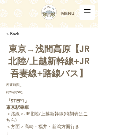
MENU
< Back
東京→浅間高原【JR
北陸/上越新幹線+JR
吾妻線+路線バス】
所要時間_
約2時間50分
『STEP1』
東京駅乗車
＜路線＞JR北陸/上越新幹線(時刻表は
こ
ちら
)
＜方面＞高崎・福井・新潟方面行き
↓