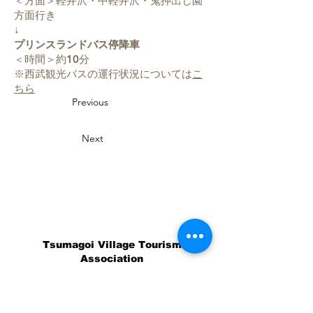
＜方面＞軽井沢・中軽井沢・鬼押出し園
方面行き
↓
プリンスランドバス停降車
＜時間＞約10分
※西武観光バスの運行状況については
こ
ちら
Previous
Next
Tsumagoi Village Tourism
Association
710-136 Kanbara, Tsumagoi Village,
Agatsuma-gun, Gunma,
377-1524
Japan