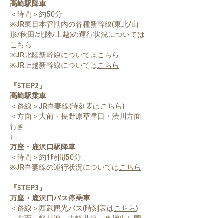
高崎駅降車
＜時間＞約50分
※JR東日本管轄内の各種新幹線(東北/山
形/秋田/北陸/上越)の運行状況については
こちら
※JR北陸新幹線については
こちら
※JR上越新幹線については
こちら
『STEP2』
高崎駅乗車
＜路線＞JR吾妻線(時刻表は
こちら
)
＜方面＞大前・長野原草津口・渋川方面
行き
↓
万座・鹿沢口駅降車
＜時間＞約1時間50分
※JR吾妻線の運行状況については
こちら
『STEP3』
万座・鹿沢口バス停乗車
＜路線＞西武観光バス(時刻表は
こちら
)