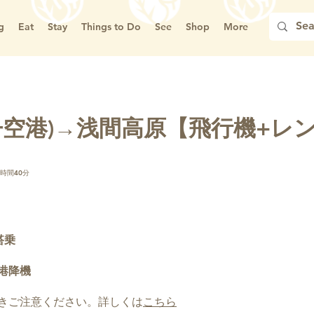
g
Eat
Stay
Things to Do
See
Shop
More
丹空港)→浅間高原【飛行機+レ
2時間40分
搭乗
港降機
きご注意ください。詳しくは
こちら