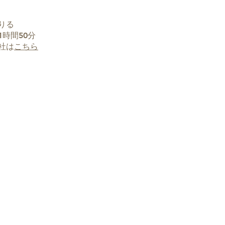
りる
時間50分
社は
こちら