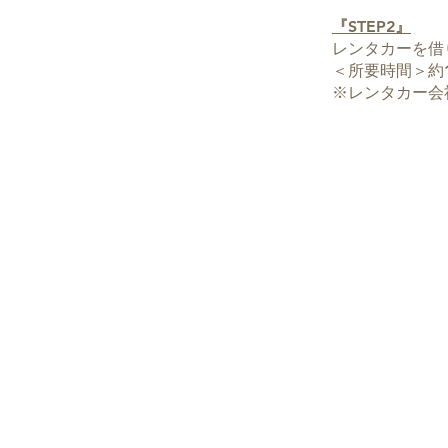
『STEP2』
レンタカーを借
＜所要時間＞約1
※レンタカー会