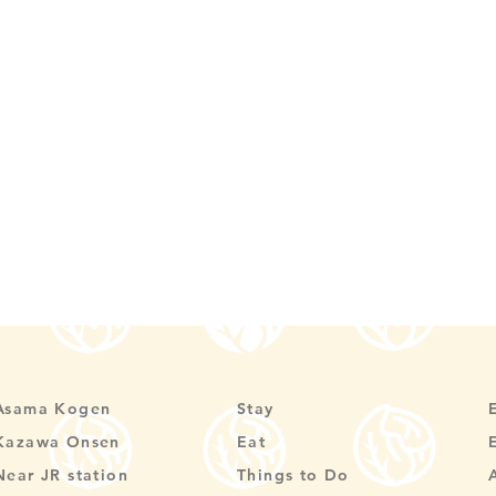
Asama Kogen
Stay
Kazawa Onsen
Eat
Near JR station
Things to Do