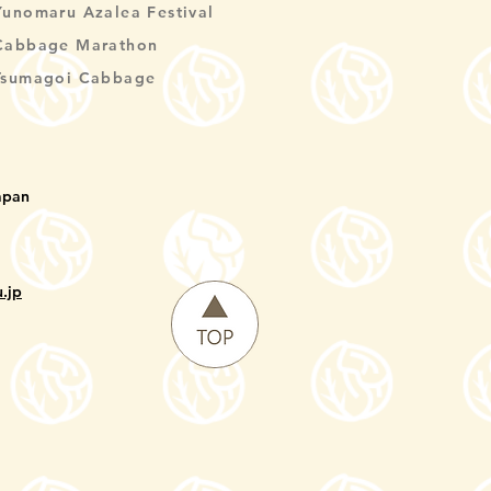
Yunomaru Azalea Festival
Cabbage Marathon
Tsumagoi Cabbage
apan
.jp