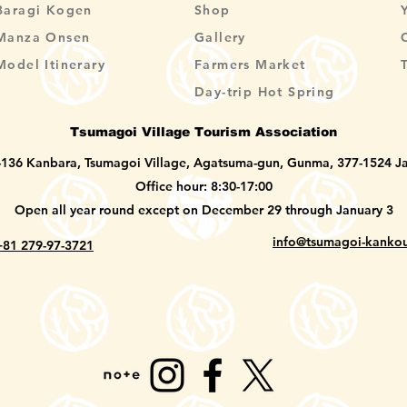
Baragi Kogen
Shop
Manza Onsen
Gallery
Model Itinerary
Farmers Market
Day-trip Hot Spring
Tsumagoi Village Tourism Association
-136 Kanbara, Tsumagoi Village, Agatsuma-gun, Gunma, 377-1524 J
Office hour: 8:30-17:00
Open all year round except on December 29 through January 3
info@tsumagoi-kankou
+81 279-97-3721