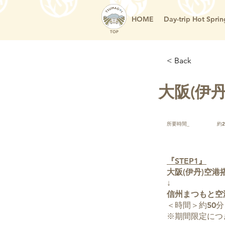
HOME
Day-trip Hot Sprin
TOP
< Back
大阪(伊
所要時間_
約
『STEP1』
大阪(伊丹)空港
↓
信州まつもと空
＜時間＞約50分
※期間限定につ