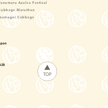
Yunomaru Azalea Festival
Cabbage Marathon
Tsumagoi Cabbage
apan
.jp