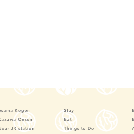
Asama Kogen
Stay
Kazawa Onsen
Eat
Near JR station
Things to Do