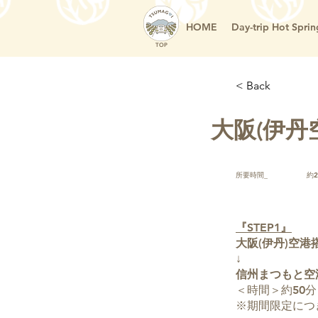
HOME
Day-trip Hot Sprin
TOP
< Back
大阪(伊丹
所要時間_
約
『STEP1』
大阪(伊丹)空港
↓
信州まつもと空
＜時間＞約50分
※期間限定につ