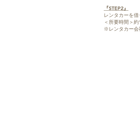
『STEP2』
レンタカーを借
＜所要時間＞約1
※レンタカー会