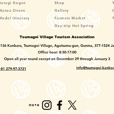
Baragi Kogen
Shop
Manza Onsen
Gallery
Model Itinerary
Farmers Market
Day-trip Hot Spring
Tsumagoi Village Tourism Association
-136 Kanbara, Tsumagoi Village, Agatsuma-gun, Gunma, 377-1524 J
Office hour: 8:30-17:00
Open all year round except on December 29 through January 3
info@tsumagoi-kankou
+81 279-97-3721