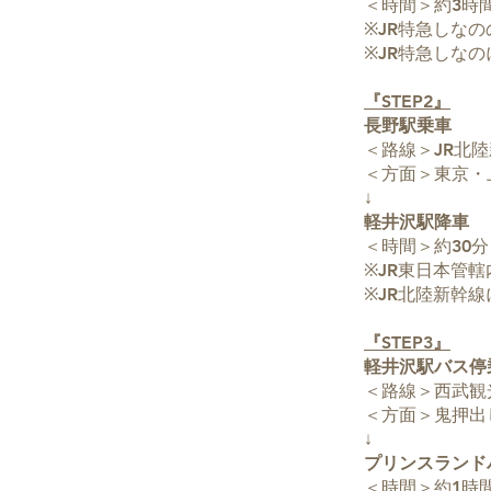
＜時間＞約3時
※JR特急しな
※JR特急しな
『STEP2』
長野駅乗車
＜路線＞JR北陸
＜方面＞東京・
↓
軽井沢駅降車
＜時間＞約30分
※JR東日本管轄
※JR北陸新幹
『STEP3』
軽井沢駅バス停
＜路線＞西武観
＜方面＞鬼押出
↓
プリンスランド
＜時間＞約1時