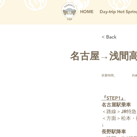
HOME
Day-trip Hot Sprin
TOP
< Back
名古屋→浅間高
所要時間_
約
『STEP1』
名古屋駅乗車
＜路線＞JR特急
＜方面＞松本・
↓
長野駅降車