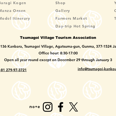
Baragi Kogen
Shop
Manza Onsen
Gallery
Model Itinerary
Farmers Market
Day-trip Hot Spring
Tsumagoi Village Tourism Association
-136 Kanbara, Tsumagoi Village, Agatsuma-gun, Gunma, 377-1524 J
Office hour: 8:30-17:00
Open all year round except on December 29 through January 3
info@tsumagoi-kankou
+81 279-97-3721