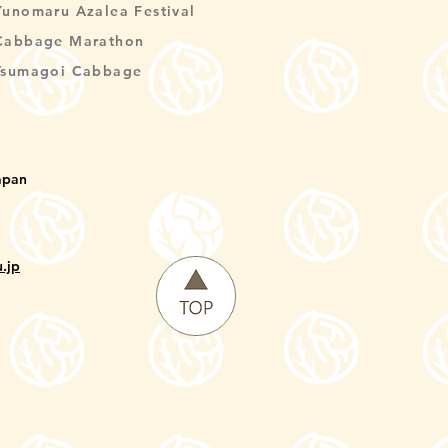
Yunomaru Azalea Festival
Cabbage Marathon
Tsumagoi Cabbage
apan
.jp