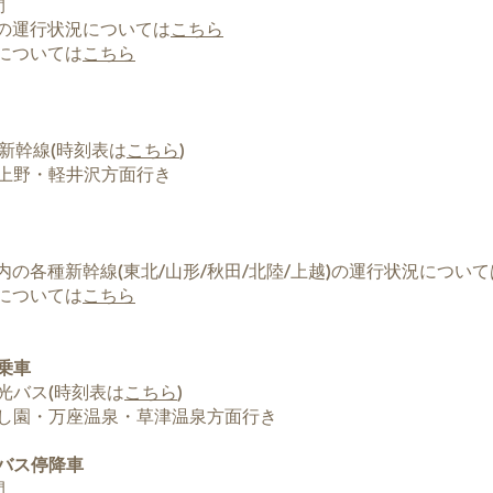
間
のの運行状況については
こちら
のについては
こちら
新幹線(時刻表は
こちら
)
上野・軽井沢方面行き
内の各種新幹線(東北/山形/秋田/北陸/上越)の運行状況について
線については
こちら
乗車
光バス(時刻表は
こちら
)
し園・万座温泉・草津温泉方面行き
バス停降車
間