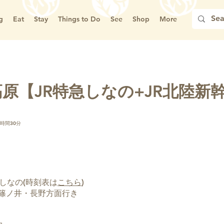
g
Eat
Stay
Things to Do
See
Shop
More
原【JR特急しなの+JR北陸新
4時間30分
しなの(時刻表は
こちら
)
篠ノ井・長野方面行き