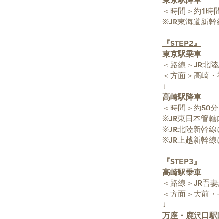
東京駅降車
＜時間＞約1時間
※JR東海道新
『STEP2』
東京駅乗車
＜路線＞JR北陸
＜方面＞高崎・
↓
高崎駅降車
＜時間＞約50分
※JR東日本管轄
※JR北陸新幹
※JR上越新幹
『STEP3』
高崎駅乗車
＜路線＞JR吾妻
＜方面＞大前・
↓
万座・鹿沢口駅