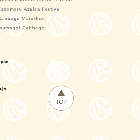
Yunomaru Azalea Festival
Cabbage Marathon
Tsumagoi Cabbage
apan
.jp