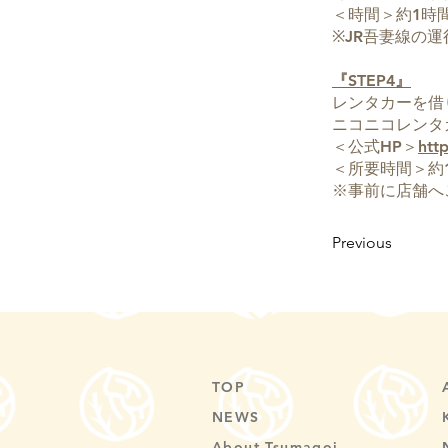
＜時間＞約1時間
※JR吾妻線の
『STEP4』
レンタカーを借
ニコニコレンタ
＜公式HP＞
htt
＜所要時間＞約
※事前に店舗へ
Previous
TOP
NEWS
About Tsumagoi