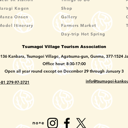
Baragi Kogen
Shop
Manza Onsen
Gallery
Model Itinerary
Farmers Market
Day-trip Hot Spring
Tsumagoi Village Tourism Association
-136 Kanbara, Tsumagoi Village, Agatsuma-gun, Gunma, 377-1524 J
Office hour: 8:30-17:00
Open all year round except on December 29 through January 3
info@tsumagoi-kankou
+81 279-97-3721