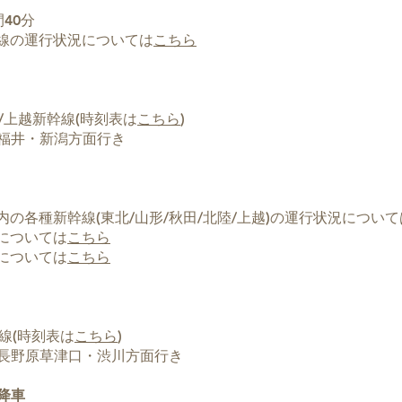
40分
幹線の運行状況については
こちら
/上越新幹線(時刻表は
こちら
)
福井・新潟方面行き
内の各種新幹線(東北/山形/秋田/北陸/上越)の運行状況について
線については
こちら
線については
こちら
線(時刻表は
こちら
)
長野原草津口・渋川方面行き
降車