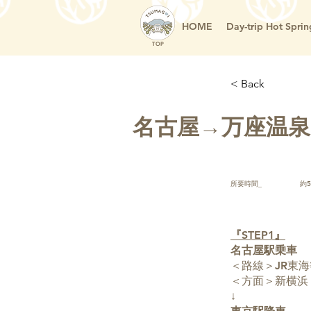
HOME
Day-trip Hot Sprin
TOP
< Back
名古屋→万座温泉【
所要時間_
約
『STEP1』
名古屋駅乗車
＜路線＞JR東
＜方面＞新横浜
↓