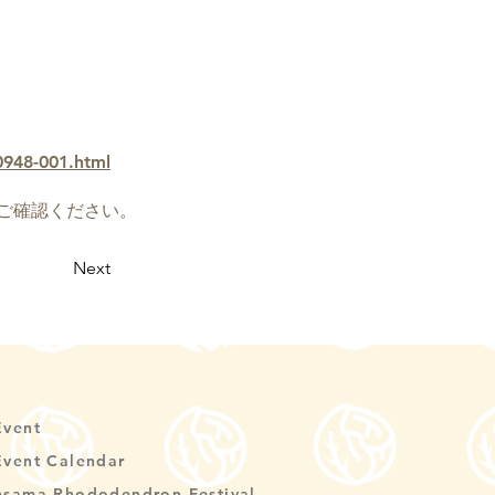
948-001.html
ご確認ください。
Next
Event
Event Calendar
Asama Rhododendron Festival