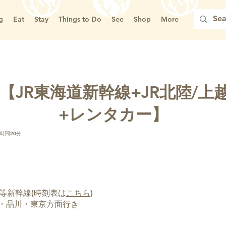
g
Eat
Stay
Things to Do
See
Shop
More
JR東海道新幹線+JR北陸/上
+レンタカー】
5時間20分
海等新幹線(時刻表は
こちら
)
・品川・東京方面行き