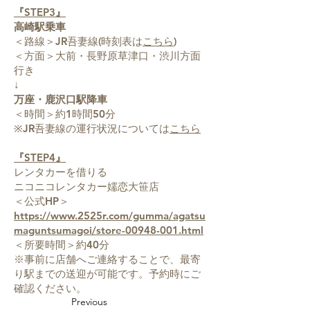
『STEP3』
高崎駅乗車
＜路線＞JR吾妻線(時刻表は
こちら
)
＜方面＞大前・長野原草津口・渋川方面
行き
↓
万座・鹿沢口駅降車
＜時間＞約1時間50分
※JR吾妻線の運行状況については
こちら
『STEP4』
レンタカーを借りる
ニコニコレンタカー嬬恋大笹店
＜公式HP＞
https://www.2525r.com/gumma/agatsu
maguntsumagoi/store-00948-001.html
＜所要時間＞約40分
※事前に店舗へご連絡することで、最寄
り駅までの送迎が可能です。予約時にご
確認ください。
Previous