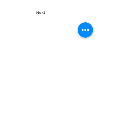
Next
Tsumagoi Village Tourism
Association
710-136 Kanbara, Tsumagoi Village,
Agatsuma-gun, Gunma,
377-1524
Japan
Office hour: 8:30-17:00
Open all year round except on December
29 through January 3
+81 279-97-3721