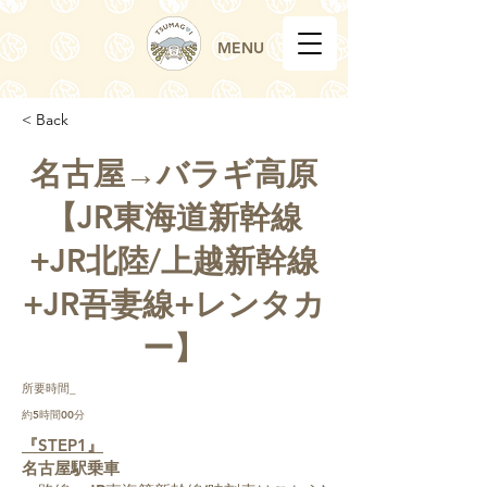
MENU
< Back
名古屋→バラギ高原
【JR東海道新幹線
+JR北陸/上越新幹線
+JR吾妻線+レンタカ
ー】
所要時間_
約5時間00分
『STEP1』
名古屋駅乗車