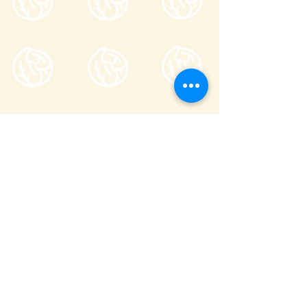
Tsumagoi Village Tourism
Association
710-136 Kanbara, Tsumagoi Village,
Agatsuma-gun, Gunma,
377-1524
Japan
Office hour: 8:30-17:00
Open all year round except on December
29 through January 3