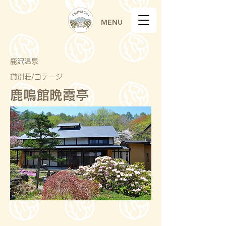
MENU
鹿沢温泉
貸別荘/コテージ
鹿鳴館晩霞亭